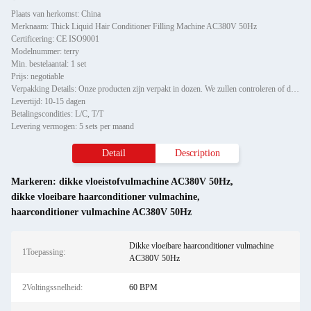
Plaats van herkomst: China
Merknaam: Thick Liquid Hair Conditioner Filling Machine AC380V 50Hz
Certificering: CE ISO9001
Modelnummer: terry
Min. bestelaantal: 1 set
Prijs: negotiable
Verpakking Details: Onze producten zijn verpakt in dozen. We zullen controleren of de machine kan werken voordat het wor
Levertijd: 10-15 dagen
Betalingscondities: L/C, T/T
Levering vermogen: 5 sets per maand
Detail
Description
Markeren:
dikke vloeistofvulmachine AC380V 50Hz
,
dikke vloeibare haarconditioner vulmachine
,
haarconditioner vulmachine AC380V 50Hz
Dikke vloeibare haarconditioner vulmachine
1Toepassing:
AC380V 50Hz
2Voltingssnelheid:
60 BPM