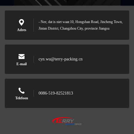
- Nee, dat is niet waar.10, Hongshan Road, Jincheng Town,
Jintan District, Changzhou City, provincie Jiangsu
Adres
cyn.wu@terry-packing.cn
E-mail
0086-519-82521813
Telefoon