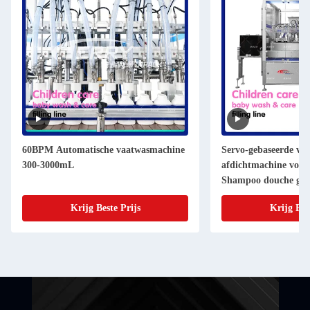
60BPM Automatische vaatwasmachine
Servo-gebaseerde vlo
300-3000mL
afdichtmachine voor
Shampoo douche gel
Krijg Beste Prijs
Krijg Bes