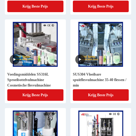
Krijg Beste Prijs
Krijg Beste Prijs
Voedingsmiddelen SS316L
SUS304 Vloeibare
Sproeibottelvulmachine
spuitflesvulmachine 35-40 flessen /
Cosmetische flesvulmachine
min
Krijg Beste Prijs
Krijg Beste Prijs